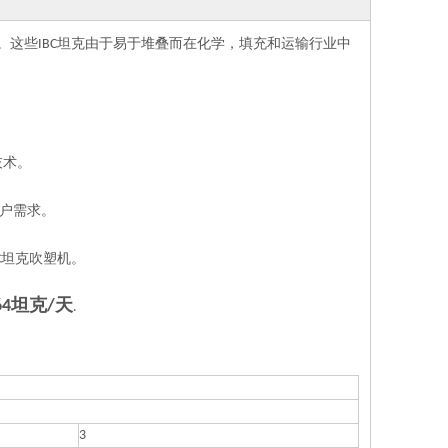
C坦克的生产。这些IBC坦克由于易于堆叠而在化学，填充和运输行业中
技术。
客户需求。
C坦克吹塑机。
64坦克/天
.
3