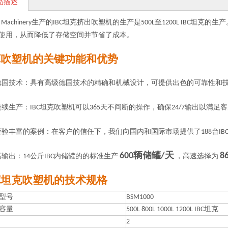
品描述
an Machinery生产的IBC坦克挤出吹塑机的生产是500L至1200L IB
使用，从而降低了存储空间并节省了成本。
BC吹塑机的关键功能和优势
德国技术：具有高级德国技术的精确和机械设计，可提供出色的可靠性和
连续生产：IBC坦克吹塑机可以365天不间断的操作，确保24/7输出以满足
经验丰富的案例：在客户的信任下，我们向国内和国际市场提供了188台IB
600辆储罐/天
8
高输出：14公斤IBC内储罐的的标准生产
，高速选择为
BC坦克吹塑机的技术规格
型号
BSM1000
容量
500L 800L 1000L 1200L IBC坦克
2