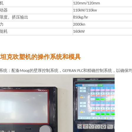
机
120mm/120mm
动器
110kW/110kw
限度。挤压输出
850kg/hr
力
2000kn
能耗
160kW
BC坦克吹塑机的操作系统和模具
系统：配备Moog的壁厚控制系统，GEFRAN PLC和精确控制系统，以