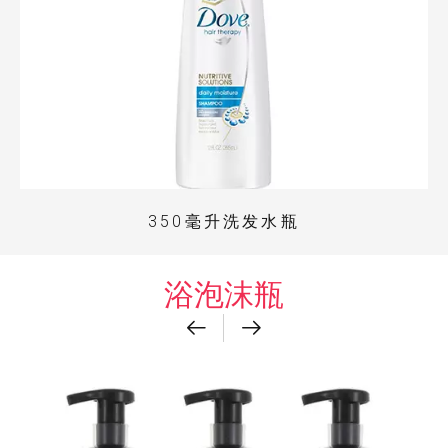
350毫升洗发水瓶
浴泡沫瓶