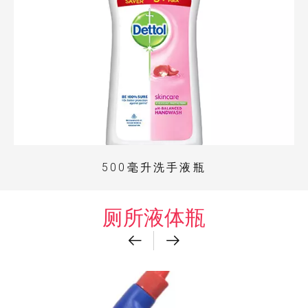
500毫升洗手液瓶
厕所液体瓶