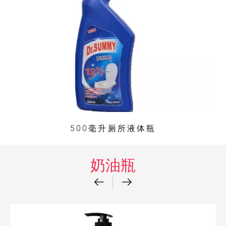
500毫升厕所液体瓶
奶油瓶