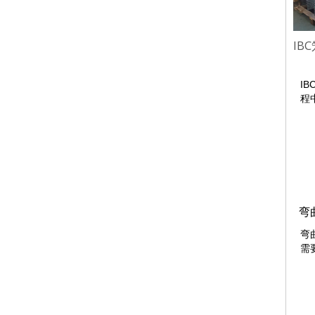
IB
I
程
弯曲
弯
需