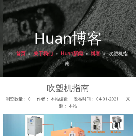
Huan博客
首页
»
关于我们
»
Huan新闻
»
博客
»
吹塑机指
南
吹塑机指南
浏览数量：
0
作者： 本站编辑 发布时间： 04-01-2021 来
源：
本站
["facebook","twitter","line","wechat","linkedin","pinterest","whats