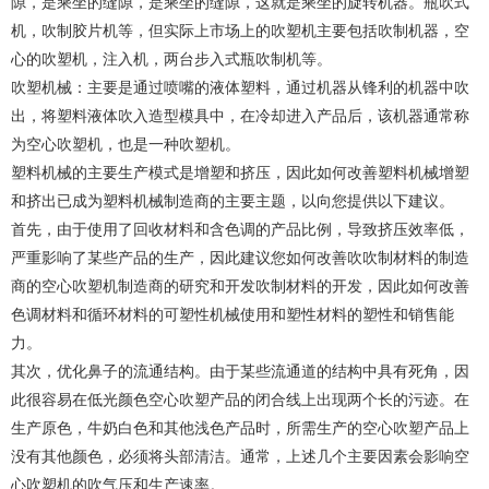
隙，是乘坐的缝隙，是乘坐的缝隙，这就是乘坐的旋转机器。瓶吹式
机，吹制胶片机等，但实际上市场上的吹塑机主要包括吹制机器，空
心的吹塑机，注入机，两台步入式瓶吹制机等。
吹塑机械：主要是通过喷嘴的液体塑料，通过机器从锋利的机器中吹
出，将塑料液体吹入造型模具中，在冷却进入产品后，该机器通常称
为空心吹塑机，也是一种吹塑机。
塑料机械的主要生产模式是增塑和挤压，因此如何改善塑料机械增塑
和挤出已成为塑料机械制造商的主要主题，以向您提供以下建议。
首先，由于使用了回收材料和含色调的产品比例，导致挤压效率低，
严重影响了某些产品的生产，因此建议您如何改善吹吹制材料的制造
商的空心吹塑机制造商的研究和开发吹制材料的开发，因此如何改善
色调材料和循环材料的可塑性机械使用和塑性材料的塑性和销售能
力。
其次，优化鼻子的流通结构。由于某些流通道的结构中具有死角，因
此很容易在低光颜色空心吹塑产品的闭合线上出现两个长的污迹。
在
生产原色，牛奶白色和其他浅色产品时，所需生产的空心吹塑产品上
没有其他颜色，必须将头部清洁。
通常，上述几个主要因素会影响空
心吹塑机的吹气压和生产速率。