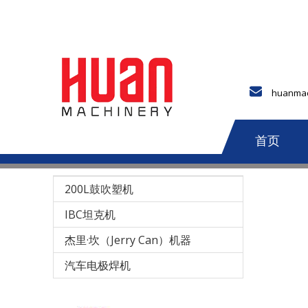
huanmac
首页
200L鼓吹塑机
IBC坦克机
杰里·坎（Jerry Can）机器
汽车电极焊机