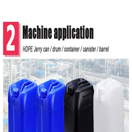
25L Jerry Cans吹塑机制造HDPE Jerry Can