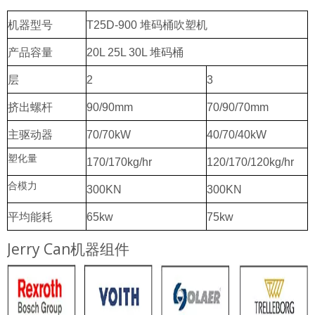
机器型号
T25D-900 堆码桶吹塑机
产品容量
20L 25L 30L 堆码桶
层
2
3
挤出螺杆
90/90mm
70/90/70mm
主驱动器
70/70kW
40/70/40kW
塑化量
170/170kg/hr
120/170/120kg/hr
合模力
300KN
300KN
平均能耗
65kw
75kw
Jerry Can机器组件