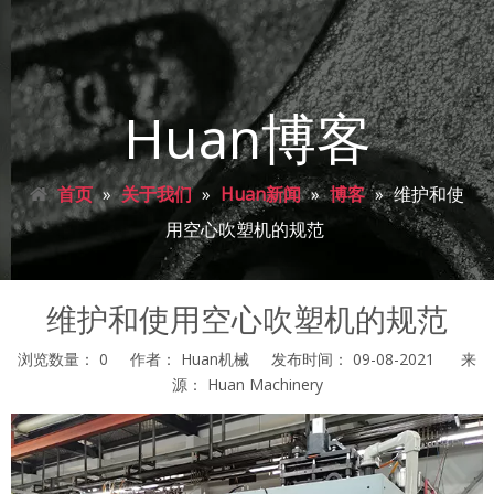
Huan博客
首页
»
关于我们
»
Huan新闻
»
博客
»
维护和使
用空心吹塑机的规范
维护和使用空心吹塑机的规范
浏览数量：
0
作者： Huan机械 发布时间： 09-08-2021 来
源：
Huan Machinery
["facebook","twitter","line","wechat","linkedin","pinterest","whats