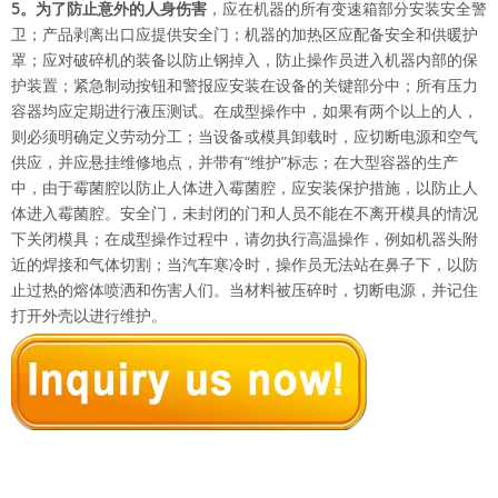
5。为了防止意外的人身伤害
，应在机器的所有变速箱部分安装安全警
卫；产品剥离出口应提供安全门；机器的加热区应配备安全和供暖护
罩；应对破碎机的装备以防止钢掉入，防止操作员进入机器内部的保
护装置；紧急制动按钮和警报应安装在设备的关键部分中；所有压力
容器均应定期进行液压测试。在成型操作中，如果有两个以上的人，
则必须明确定义劳动分工；当设备或模具卸载时，应切断电源和空气
供应，并应悬挂维修地点，并带有“维护”标志；在大型容器的生产
中，由于霉菌腔以防止人体进入霉菌腔，应安装保护措施，以防止人
体进入霉菌腔。安全门，未封闭的门和人员不能在不离开模具的情况
下关闭模具；在成型操作过程中，请勿执行高温操作，例如机器头附
近的焊接和气体切割；当汽车寒冷时，操作员无法站在鼻子下，以防
止过热的熔体喷洒和伤害人们。当材料被压碎时，切断电源，并记住
打开外壳以进行维护。