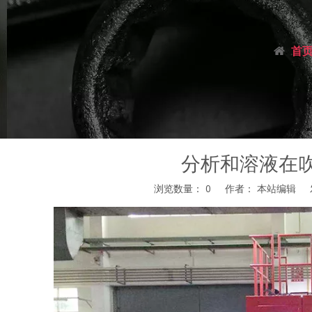
首
分析和溶液在
浏览数量：
0
作者： 本站编辑 发布
["facebook","twitter","line","wechat","linkedin","pintere