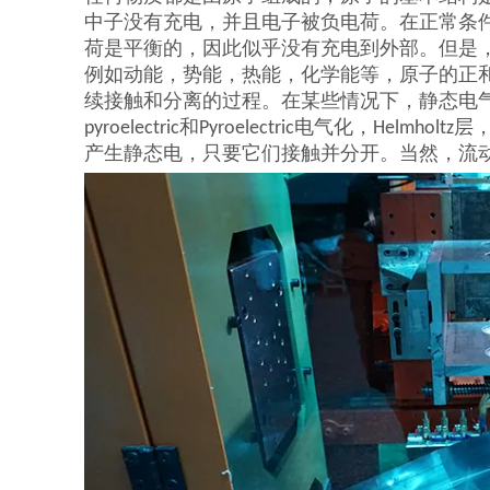
中子没有充电，并且电子被负电荷。在正常条
荷是平衡的，因此似乎没有充电到外部。但是
例如动能，势能，热能，化学能等，原子的正
续接触和分离的过程。在某些情况下，静态电
pyroelectric和Pyroelectric电气化，He
产生静态电，只要它们接触并分开。当然，流