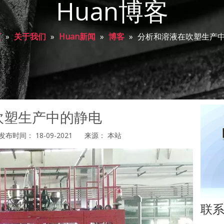
Huan博客
页
»
关于我们
»
Huan新闻
»
博客
»
分析和溶液在吹塑生产
吹塑生产中的静电
时间： 18-09-2021 来源：
本站
st","whatsapp","kakao","snapchat"]
联