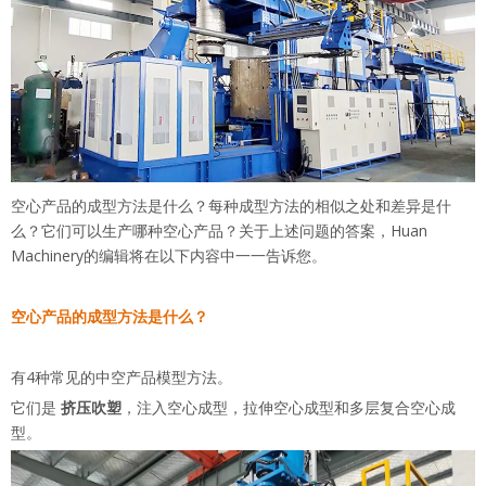
空心产品的成型方法是什么？每种成型方法的相似之处和差异是什
么？它们可以生产哪种空心产品？关于上述问题的答案，Huan
Machinery的编辑将在以下内容中一一告诉您。
空心产品的成型方法是什么？
有4种常见的中空产品模型方法。
它们是
挤压吹塑
，注入空心成型，拉伸空心成型和多层复合空心成
型。