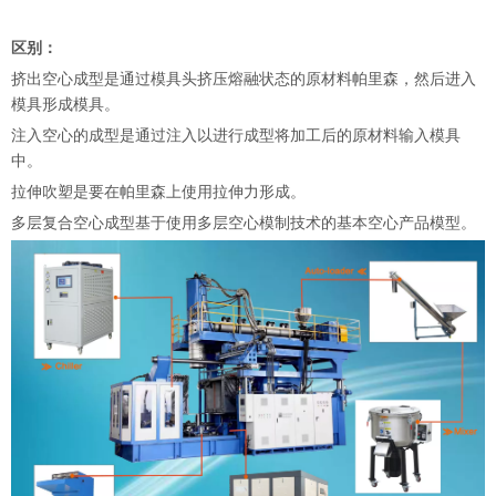
区别：
挤出空心成型是通过模具头挤压熔融状态的原材料帕里森，然后进入
模具形成模具。
注入空心的成型是通过注入以进行成型将加工后的原材料输入模具
中。
拉伸吹塑是要在帕里森上使用拉伸力形成。
多层复合空心成型基于使用多层空心模制技术的基本空心产品模型。