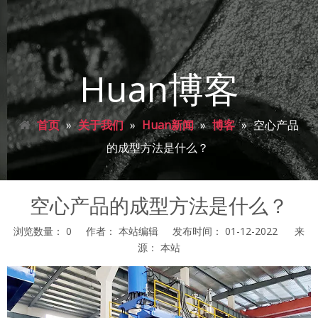
Huan博客
首页
»
关于我们
»
Huan新闻
»
博客
»
空心产品
的成型方法是什么？
空心产品的成型方法是什么？
浏览数量：
0
作者： 本站编辑 发布时间： 01-12-2022 来
源：
本站
["facebook","twitter","line","wechat","linkedin","pinterest","whats