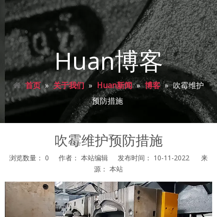
Huan博客
首页
»
关于我们
»
Huan新闻
»
博客
»
吹霉维护
预防措施
吹霉维护预防措施
浏览数量：
0
作者： 本站编辑 发布时间： 10-11-2022 来
源：
本站
["facebook","twitter","line","wechat","linkedin","pinterest","whats